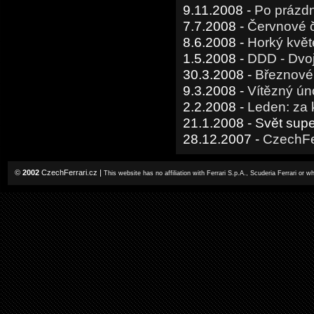
9.11.2008 -
Po prázd
7.7.2008 -
Červnové č
8.6.2008 -
Horký květ
1.5.2008 -
DDD - Dvo
30.3.2008 -
Březnové 
9.3.2008 -
Vítězný únor
2.2.2008 -
Leden: za 
21.1.2008 - Svět sup
28.12.2007 -
CzechFe
©
2002
CzechFerrari.cz
|
This website has no affiliation with Ferrari S.p.A., Scuderia Ferrari or 