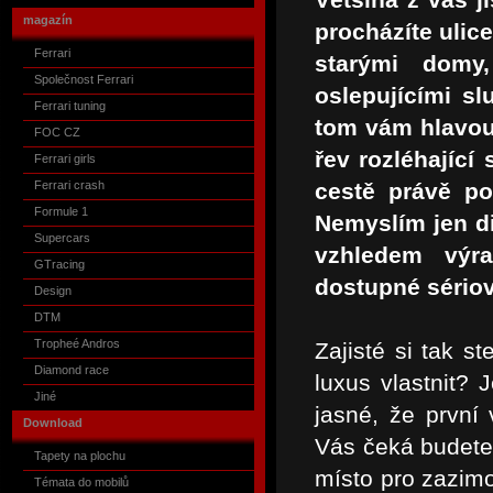
magazín
procházíte ulic
Ferrari
starými domy
Společnost Ferrari
oslepujícími s
Ferrari tuning
tom vám hlavou 
FOC CZ
řev rozléhající
Ferrari girls
Ferrari crash
cestě právě po
Formule 1
Nemyslím jen di
Supercars
vzhledem výr
GTracing
dostupné sériov
Design
DTM
Tropheé Andros
Zajisté si tak s
Diamond race
luxus vlastnit? 
Jiné
jasné, že první 
Download
Vás čeká budete-
Tapety na plochu
místo pro zazimo
Témata do mobilů