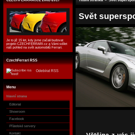
CZECHFERRARI.CZ 2002-2017
Titulní stránka
> Svět superspor
Svět supersp
Je to již 15 let, kdy jsme začali budovat
projekt CZECHFERRARI.cz a Vámi sdílet
náš pohled na svět automobilů Ferrari.
CzechFerrari RSS
Odebírat RSS
Menu
hlavní strana
Editorial
Showroom
Facebook
Přátelské servery
Kontakt
Většina z vás j