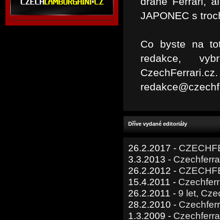
drahé Ferrari, 
JAPONEC s troch
Co byste na to
redakce, vyb
CzechFerrar
redakce@czechfer
Dříve vydané editoriály
26.2.2017 -
CZECHFE
3.3.2013 -
Czechferrar
26.2.2012 -
CZECHFERR
15.4.2011 -
Czechferr
26.2.2011 -
9 let, Czec
28.2.2010 -
Czechferrar
1.3.2009 -
Czechferra