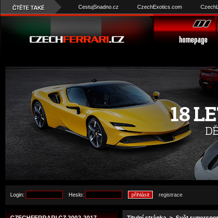
CestujSnadno.cz
CzechExotics.com
CzechL
Login:
Heslo:
registrace