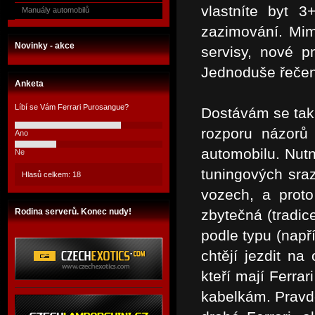
vlastníte byt 3
Manuály automobilů
zazimování. Mim
Novinky - akce
servisy, nové p
Jednoduše řečeno
Anketa
Líbí se Vám Ferrari Purosangue?
Dostávám se tak
rozporu názor
Ano
automobilu. Nut
Ne
tuningových sraz
Hlasů celkem: 18
vozech, a proto
Rodina serverů. Konec nudy!
zbytečná (tradic
podle typu (např
chtějí jezdit na
kteří mají Ferra
kabelkám. Pravdo