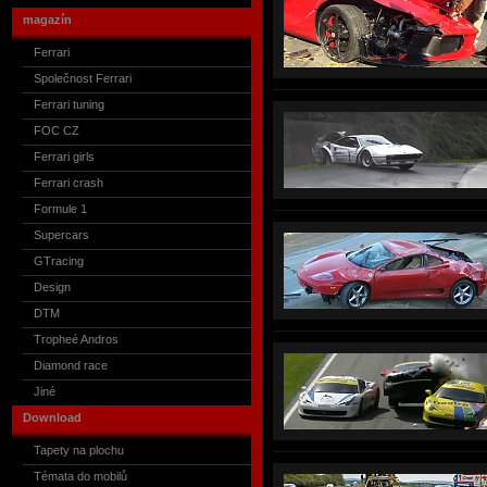
magazín
Ferrari
Společnost Ferrari
Ferrari tuning
FOC CZ
Ferrari girls
Ferrari crash
Formule 1
Supercars
GTracing
Design
DTM
Tropheé Andros
Diamond race
Jiné
Download
Tapety na plochu
Témata do mobilů