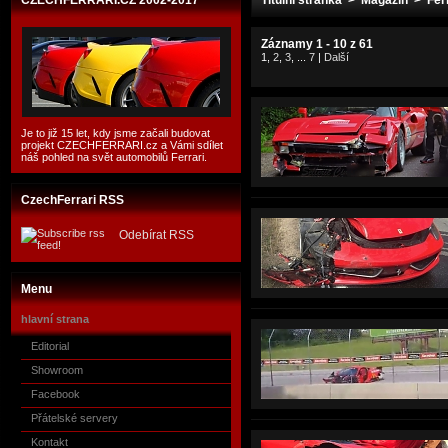
CZECHFERRARI.CZ 2002-2017
Titulní stránka
>
Magazín
> Ferr
Záznamy 1 - 10 z 61
1
,
2
,
3
, ...
7
|
Další
Je to již 15 let, kdy jsme začali budovat
projekt CZECHFERRARI.cz a Vámi sdílet
náš pohled na svět automobilů Ferrari.
CzechFerrari RSS
Odebírat RSS
Menu
hlavní strana
Editorial
Showroom
Facebook
Přátelské servery
Kontakt