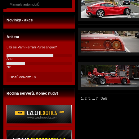
Manuály automobilů
Novinky - akce
Anketa
Líbí se Vám Ferrari Purosangue?
Ano
Ne
Hlasů celkem: 18
Rodina serverů. Konec nudy!
1
,
2
,
3
, ...
7
|
Další