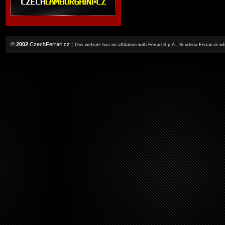
©
2002
CzechFerrari.cz
|
This website has no affiliation with Ferrari S.p.A., Scuderia Ferrari or 