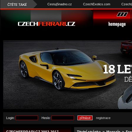
CestujSnadno.cz
CzechExotics.com
CzechL
Login:
Heslo:
registrace