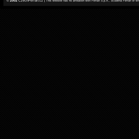
©
2002
CzechFerrari.cz
|
This website has no affiliation with Ferrari S.p.A., Scuderia Ferrari or 