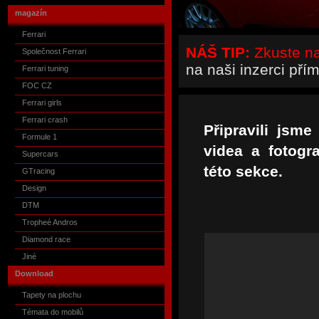
magazín
Ferrari
NÁŠ TIP:
Zkuste naš
Společnost Ferrari
na naši inzerci pří
Ferrari tuning
FOC CZ
Ferrari girls
Ferrari crash
Připravili jsm
Formule 1
videa a fotogr
Supercars
této sekce.
GTracing
Design
DTM
Tropheé Andros
Diamond race
Jiné
Download
Tapety na plochu
Témata do mobilů