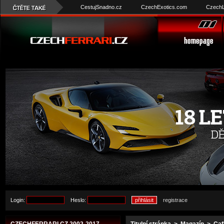
CestujSnadno.cz
CzechExotics.com
CzechL
Login:
Heslo:
registrace