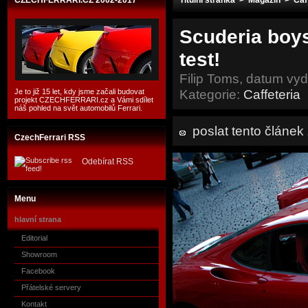
CZECHFERRARI.CZ 2002-2017
Titulní stránka
>
Magazín
>
Caf
Scuderia boy
test!
Filip Toms, datum vy
Kategorie:
Caffeteria
Je to již 15 let, kdy jsme začali budovat
projekt CZECHFERRARI.cz a Vámi sdílet
náš pohled na svět automobilů Ferrari.
poslat tento článe
CzechFerrari RSS
Odebírat RSS
Menu
hlavní strana
Editorial
Showroom
Facebook
Přátelské servery
Kontakt