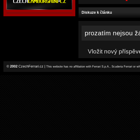
Diskuze k článku
prozatím nejsou ž
Vložit nový příspěv
©
2002
CzechFerrari.cz
|
This website has no affiliation with Ferrari S.p.A., Scuderia Ferrari or 