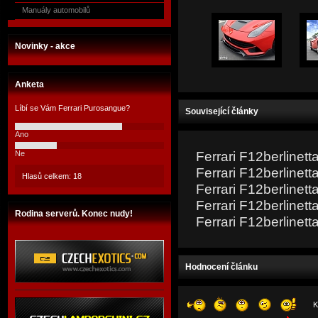
Manuály automobilů
Novinky - akce
Anketa
Líbí se Vám Ferrari Purosangue?
Související články
Ano
Ferrari F12berlinet
Ne
Ferrari F12berlinet
Hlasů celkem: 18
Ferrari F12berlinet
Ferrari F12berlinet
Rodina serverů. Konec nudy!
Ferrari F12berlinet
Hodnocení článku
K