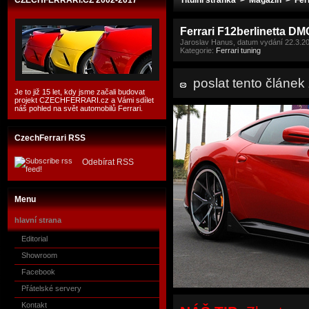
CZECHFERRARI.CZ 2002-2017
Titulní stránka
>
Magazín
>
Fer
Ferrari F12berlinetta DM
Jaroslav Hanus, datum vydání 22.3.2
Kategorie:
Ferrari tuning
poslat tento článe
Je to již 15 let, kdy jsme začali budovat
projekt CZECHFERRARI.cz a Vámi sdílet
náš pohled na svět automobilů Ferrari.
CzechFerrari RSS
Odebírat RSS
Menu
hlavní strana
Editorial
Showroom
Facebook
Přátelské servery
Kontakt