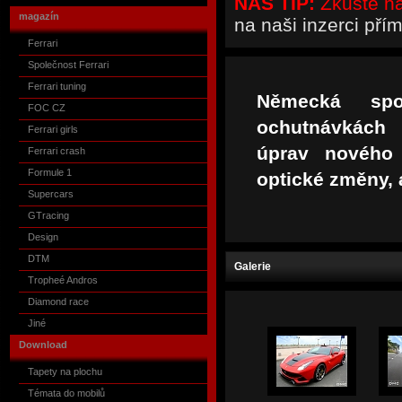
NÁŠ TIP:
Zkuste naš
magazín
na naši inzerci pří
Ferrari
Společnost Ferrari
Ferrari tuning
Německá spo
FOC CZ
ochutnávkách 
Ferrari girls
úprav nového F
Ferrari crash
Formule 1
optické změny, 
Supercars
GTracing
Design
DTM
Galerie
Tropheé Andros
Diamond race
Jiné
Download
Tapety na plochu
Témata do mobilů