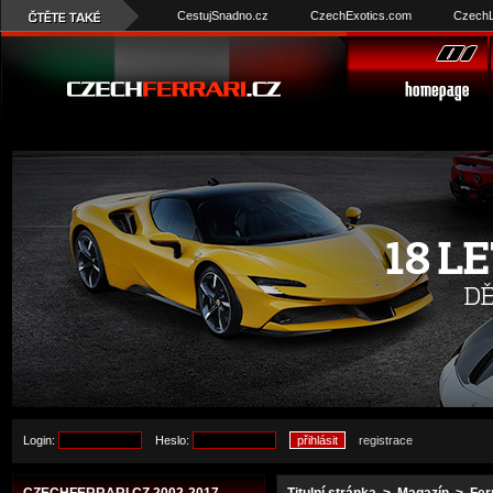
CestujSnadno.cz
CzechExotics.com
CzechL
Login:
Heslo:
registrace