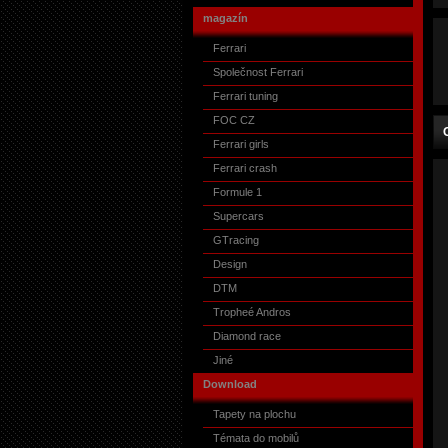
magazín
Ferrari
Společnost Ferrari
Ferrari tuning
FOC CZ
Ferrari girls
Ferrari crash
Formule 1
Supercars
GTracing
Design
DTM
Tropheé Andros
Diamond race
Jiné
Download
Tapety na plochu
Témata do mobilů