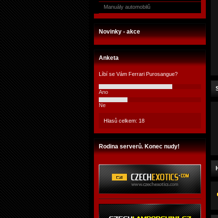
Manuály automobilů
Novinky - akce
Anketa
Líbí se Vám Ferrari Purosangue?
Ano
Ne
Hlasů celkem: 18
Rodina serverů. Konec nudy!