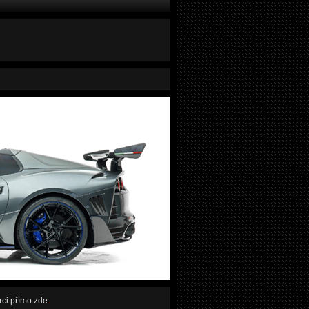
rci přímo zde
.