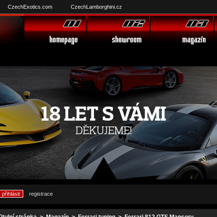
CzechExotics.com
CzechLamborghini.cz
registrace