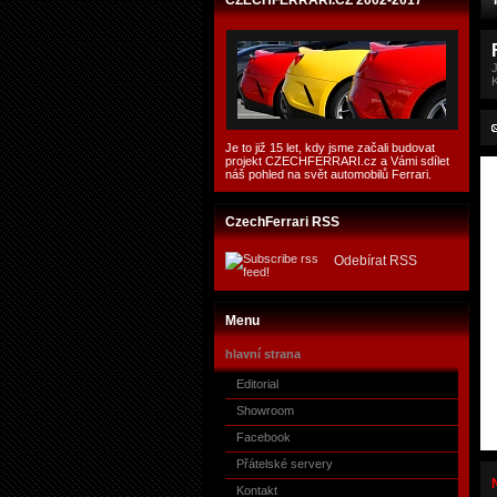
CZECHFERRARI.CZ 2002-2017
Je to již 15 let, kdy jsme začali budovat
projekt CZECHFERRARI.cz a Vámi sdílet
náš pohled na svět automobilů Ferrari.
CzechFerrari RSS
Odebírat RSS
Menu
hlavní strana
Editorial
Showroom
Facebook
Přátelské servery
Kontakt