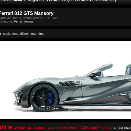
Titulní stránka
>
Magazín
>
Ferrari tuning
> Ferrari 812 GTS Mansory
Ferrari 812 GTS Mansory
Jaroslav Hanus, datum vydání 10.11.2022
Kategorie:
Ferrari tuning
poslat tento článek známému
NÁŠ TIP:
Zkuste naši inzerci, naleznete tam Ferrari California! Mrkněte
na naši inze