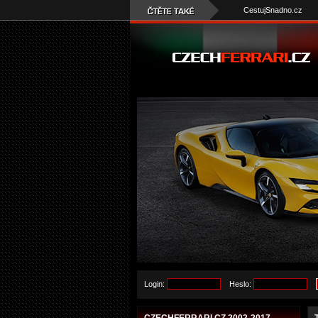
CestujSnadno.cz
Login:
Heslo: