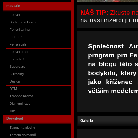
magazín
NÁŠ TIP:
Zkuste naš
Ferrari
na naši inzerci pří
Společnost Ferrari
Ferrari tuning
FOC CZ
Ferrari girls
Společnost Au
Ferrari crash
program pro Ferr
Formule 1
na blogu této 
Supercars
bodykitu, který
GTracing
jako kříženec
Design
DTM
větším modelem 
Tropheé Andros
Diamond race
Jiné
Download
Galerie
Tapety na plochu
Témata do mobilů