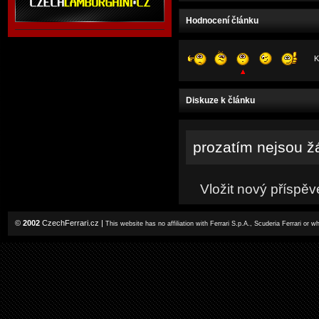
Hodnocení článku
K
Diskuze k článku
prozatím nejsou ž
Vložit nový příspěv
©
2002
CzechFerrari.cz
|
This website has no affiliation with Ferrari S.p.A., Scuderia Ferrari or 