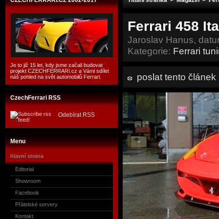
CZECHFERRARI.CZ 2002-2017
Titulní stránka
>
Magazín
>
Fer
Ferrari 458 It
Jaroslav Hanus, datu
Kategorie:
Ferrari tun
Je to již 15 let, kdy jsme začali budovat
projekt CZECHFERRARI.cz a Vámi sdílet
poslat tento článe
náš pohled na svět automobilů Ferrari.
CzechFerrari RSS
Odebírat RSS
Menu
hlavní strana
Editorial
Showroom
Facebook
Přátelské servery
Kontakt