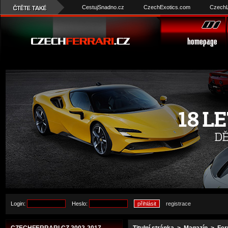
CestujSnadno.cz
CzechExotics.com
CzechL
Login:
Heslo:
registrace