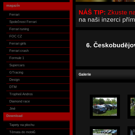
magazín
NÁŠ TIP:
Zkuste naš
Ferrari
na naši inzerci pří
Společnost Ferrari
Ferrari tuning
FOC CZ
Ferrari girls
6. Českobudějov
Ferrari crash
Formule 1
Supercars
GTracing
Galerie
Design
DTM
Tropheé Andros
Diamond race
Jiné
Download
Tapety na plochu
Témata do mobilů