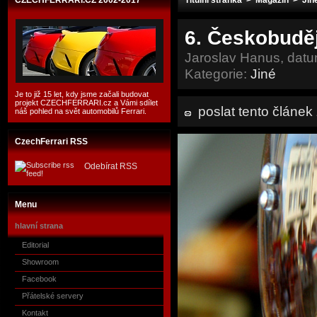
CZECHFERRARI.CZ 2002-2017
Titulní stránka
>
Magazín
>
Jin
6. Českobudě
Jaroslav Hanus, datu
Kategorie:
Jiné
Je to již 15 let, kdy jsme začali budovat
projekt CZECHFERRARI.cz a Vámi sdílet
poslat tento článe
náš pohled na svět automobilů Ferrari.
CzechFerrari RSS
Odebírat RSS
Menu
hlavní strana
Editorial
Showroom
Facebook
Přátelské servery
Kontakt