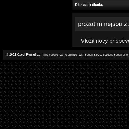
Diskuze k článku
prozatím nejsou ž
Vložit nový příspěv
©
2002
CzechFerrari.cz
|
This website has no affiliation with Ferrari S.p.A., Scuderia Ferrari or 