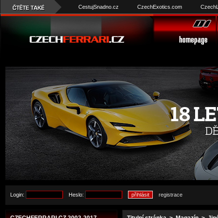
CestujSnadno.cz
CzechExotics.com
CzechL
Login:
Heslo:
registrace