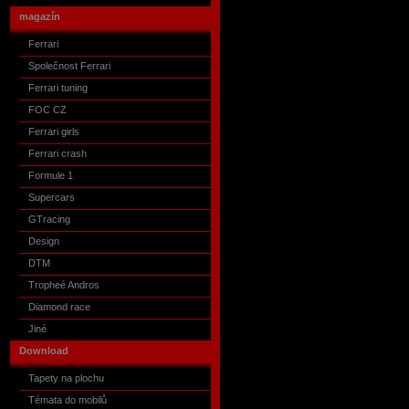
magazín
Ferrari
Společnost Ferrari
Ferrari tuning
FOC CZ
Ferrari girls
Ferrari crash
Formule 1
Supercars
GTracing
Design
DTM
Tropheé Andros
Diamond race
Jiné
Download
Tapety na plochu
Témata do mobilů