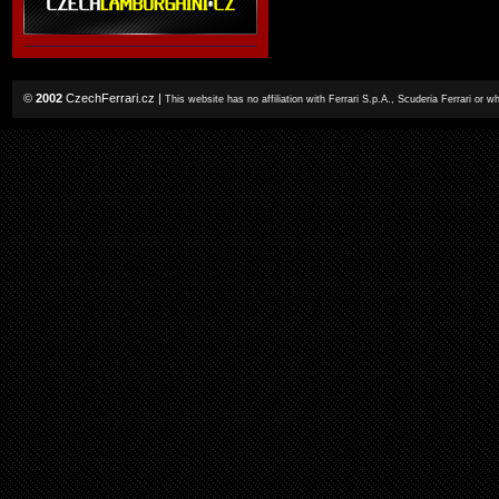
©
2002
CzechFerrari.cz
|
This website has no affiliation with Ferrari S.p.A., Scuderia Ferrari or 