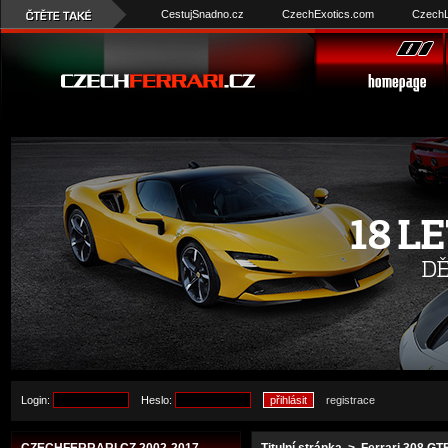
CestujSnadno.cz
CzechExotics.com
CzechL
Login:
Heslo:
registrace