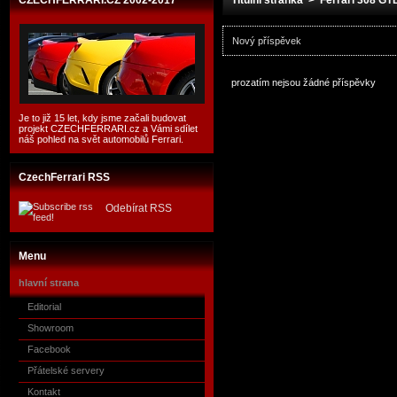
CZECHFERRARI.CZ 2002-2017
Titulní stránka
>
Ferrari 308 GTB
Nový příspěvek
prozatím nejsou žádné příspěvky
Je to již 15 let, kdy jsme začali budovat
projekt CZECHFERRARI.cz a Vámi sdílet
náš pohled na svět automobilů Ferrari.
CzechFerrari RSS
Odebírat RSS
Menu
hlavní strana
Editorial
Showroom
Facebook
Přátelské servery
Kontakt