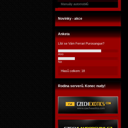
Manuály automobilů
Novinky - akce
Anketa
Líbí se Vám Ferrari Purosangue?
Ano
Ne
Hlasů celkem: 18
Rodina serverů. Konec nudy!