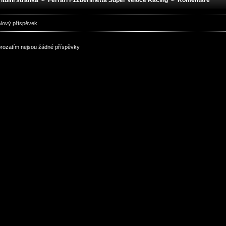
Titulní stránka
>
Ferrari F12berlinetta Super Veloce Racing
> Komentáře
Nový příspěvek
prozatím nejsou žádné příspěvky