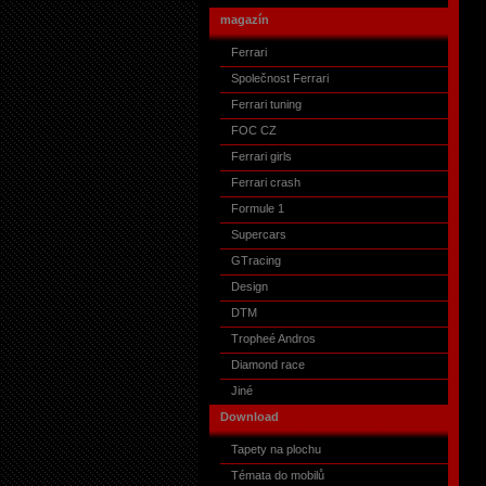
magazín
Ferrari
Společnost Ferrari
Ferrari tuning
FOC CZ
Ferrari girls
Ferrari crash
Formule 1
Supercars
GTracing
Design
DTM
Tropheé Andros
Diamond race
Jiné
Download
Tapety na plochu
Témata do mobilů