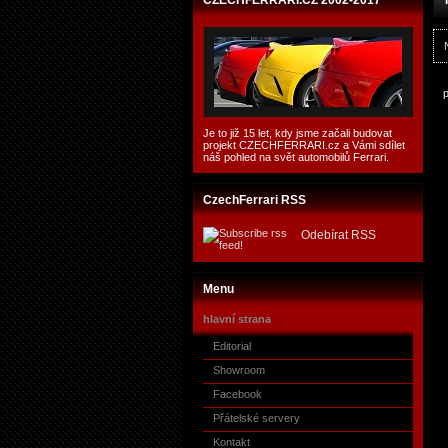
CZECHFERRARI.CZ 2002-2017
Je to již 15 let, kdy jsme začali budovat
projekt CZECHFERRARI.cz a Vámi sdílet
náš pohled na svět automobilů Ferrari.
CzechFerrari RSS
Odebírat RSS
Menu
hlavní strana
Editorial
Showroom
Facebook
Přátelské servery
Kontakt