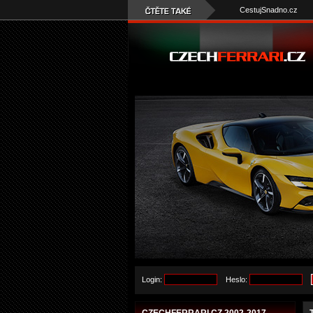
CestujSnadno.cz
Login:
Heslo: