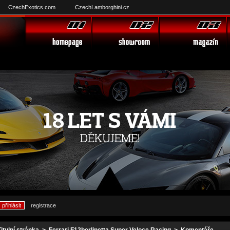
CzechExotics.com
CzechLamborghini.cz
registrace